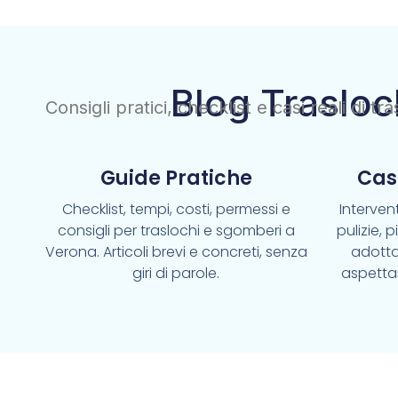
Blog Trasloc
Consigli pratici, checklist e casi reali di t
Guide Pratiche
Cas
Checklist, tempi, costi, permessi e
Intervent
consigli per traslochi e sgomberi a
pulizie, 
Verona. Articoli brevi e concreti, senza
adotta
giri di parole.
aspetta