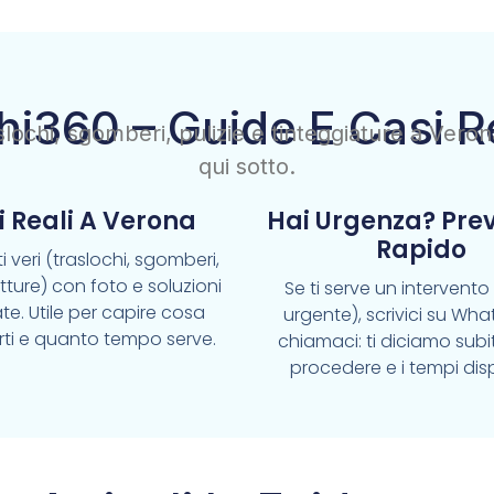
hi360 – Guide E Casi R
raslochi, sgomberi, pulizie e tinteggiature a Vero
qui sotto.
i Reali A Verona
Hai Urgenza? Pre
Rapido
i veri (traslochi, sgomberi,
pitture) con foto e soluzioni
Se ti serve un intervent
te. Utile per capire cosa
urgente), scrivici su Wh
rti e quanto tempo serve.
chiamaci: ti diciamo sub
procedere e i tempi disp