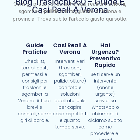
Blog Traslochi360 – Guide E
Consigli pratici, checklist e casi reali di traslochi,
Casi Reali A Verona
sgomberi, pulizie e tinteggiature a Verona e
provincia. Trova subito l’articolo giusto qui sotto.
Guide
Casi Reali A
Hai
Pratiche
Verona
Urgenza?
Preventivo
Checklist,
Interventi veri
Rapido
tempi, costi,
(traslochi,
permessi e
sgomberi,
Se ti serve un
consigli per
pulizie, pitture)
intervento
traslochi e
con foto e
(anche
sgomberi a
soluzioni
urgente),
Verona. Articoli
adottate. Utile
scrivici su
brevi e
per capire
WhatsApp o
concreti, senza
cosa aspettarti
chiamaci: ti
giri di parole.
e quanto
diciamo subito
tempo serve.
come
procedere e i