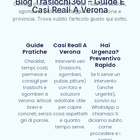
Blog Traslochi360 – Guide E
Consigli pratici, checklist e casi reali di traslochi,
Casi Reali A Verona
sgomberi, pulizie e tinteggiature a Verona e
provincia. Trova subito l’articolo giusto qui sotto.
Guide
Casi Reali A
Hai
Pratiche
Verona
Urgenza?
Preventivo
Checklist,
Interventi veri
Rapido
tempi, costi,
(traslochi,
permessi e
sgomberi,
Se ti serve un
consigli per
pulizie, pitture)
intervento
traslochi e
con foto e
(anche
sgomberi a
soluzioni
urgente),
Verona. Articoli
adottate. Utile
scrivici su
brevi e
per capire
WhatsApp o
concreti, senza
cosa aspettarti
chiamaci: ti
giri di parole.
e quanto
diciamo subito
tempo serve.
come
procedere e i