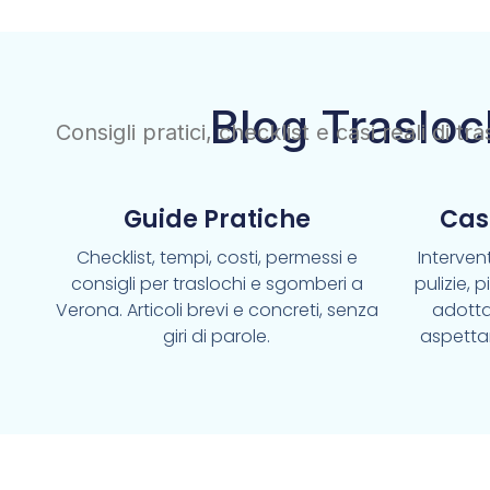
Blog Trasloc
Consigli pratici, checklist e casi reali di t
Guide Pratiche
Cas
Checklist, tempi, costi, permessi e
Intervent
consigli per traslochi e sgomberi a
pulizie, 
Verona. Articoli brevi e concreti, senza
adotta
giri di parole.
aspetta