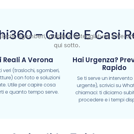
hi360 – Guide E Casi R
raslochi, sgomberi, pulizie e tinteggiature a Vero
qui sotto.
i Reali A Verona
Hai Urgenza? Pre
Rapido
i veri (traslochi, sgomberi,
pitture) con foto e soluzioni
Se ti serve un intervent
te. Utile per capire cosa
urgente), scrivici su Wh
rti e quanto tempo serve.
chiamaci: ti diciamo sub
procedere e i tempi disp