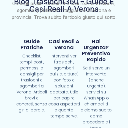
Blog Traslochi360 – Guide E
Consigli pratici, checklist e casi reali di traslochi,
Casi Reali A Verona
sgomberi, pulizie e tinteggiature a Verona e
provincia. Trova subito l’articolo giusto qui sotto.
Guide
Casi Reali A
Hai
Pratiche
Verona
Urgenza?
Preventivo
Checklist,
Interventi veri
Rapido
tempi, costi,
(traslochi,
permessi e
sgomberi,
Se ti serve un
consigli per
pulizie, pitture)
intervento
traslochi e
con foto e
(anche
sgomberi a
soluzioni
urgente),
Verona. Articoli
adottate. Utile
scrivici su
brevi e
per capire
WhatsApp o
concreti, senza
cosa aspettarti
chiamaci: ti
giri di parole.
e quanto
diciamo subito
tempo serve.
come
procedere e i