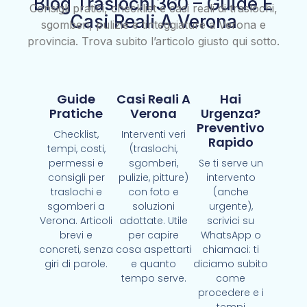
Blog Traslochi360 – Guide E
Consigli pratici, checklist e casi reali di traslochi,
Casi Reali A Verona
sgomberi, pulizie e tinteggiature a Verona e
provincia. Trova subito l’articolo giusto qui sotto.
Guide
Casi Reali A
Hai
Pratiche
Verona
Urgenza?
Preventivo
Checklist,
Interventi veri
Rapido
tempi, costi,
(traslochi,
permessi e
sgomberi,
Se ti serve un
consigli per
pulizie, pitture)
intervento
traslochi e
con foto e
(anche
sgomberi a
soluzioni
urgente),
Verona. Articoli
adottate. Utile
scrivici su
brevi e
per capire
WhatsApp o
concreti, senza
cosa aspettarti
chiamaci: ti
giri di parole.
e quanto
diciamo subito
tempo serve.
come
procedere e i