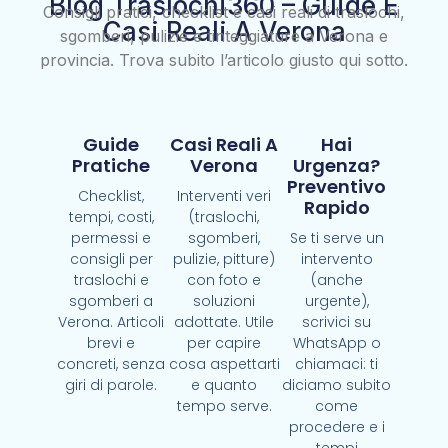
Blog Traslochi360 – Guide E
Consigli pratici, checklist e casi reali di traslochi,
Casi Reali A Verona
sgomberi, pulizie e tinteggiature a Verona e
provincia. Trova subito l’articolo giusto qui sotto.
Guide
Casi Reali A
Hai
Pratiche
Verona
Urgenza?
Preventivo
Checklist,
Interventi veri
Rapido
tempi, costi,
(traslochi,
permessi e
sgomberi,
Se ti serve un
consigli per
pulizie, pitture)
intervento
traslochi e
con foto e
(anche
sgomberi a
soluzioni
urgente),
Verona. Articoli
adottate. Utile
scrivici su
brevi e
per capire
WhatsApp o
concreti, senza
cosa aspettarti
chiamaci: ti
giri di parole.
e quanto
diciamo subito
tempo serve.
come
procedere e i