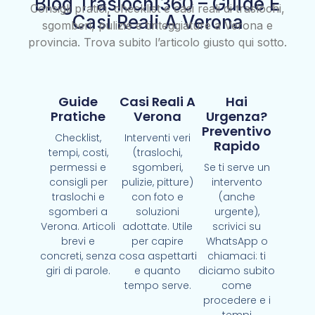
Blog Traslochi360 – Guide E
Consigli pratici, checklist e casi reali di traslochi,
Casi Reali A Verona
sgomberi, pulizie e tinteggiature a Verona e
provincia. Trova subito l’articolo giusto qui sotto.
Guide
Casi Reali A
Hai
Pratiche
Verona
Urgenza?
Preventivo
Checklist,
Interventi veri
Rapido
tempi, costi,
(traslochi,
permessi e
sgomberi,
Se ti serve un
consigli per
pulizie, pitture)
intervento
traslochi e
con foto e
(anche
sgomberi a
soluzioni
urgente),
Verona. Articoli
adottate. Utile
scrivici su
brevi e
per capire
WhatsApp o
concreti, senza
cosa aspettarti
chiamaci: ti
giri di parole.
e quanto
diciamo subito
tempo serve.
come
procedere e i