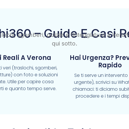
hi360 – Guide E Casi R
raslochi, sgomberi, pulizie e tinteggiature a Vero
qui sotto.
i Reali A Verona
Hai Urgenza? Pre
Rapido
i veri (traslochi, sgomberi,
pitture) con foto e soluzioni
Se ti serve un intervent
te. Utile per capire cosa
urgente), scrivici su Wh
rti e quanto tempo serve.
chiamaci: ti diciamo sub
procedere e i tempi disp