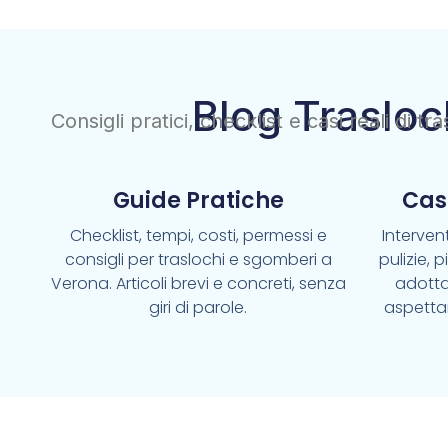
Blog Trasloc
Consigli pratici, checklist e casi reali di t
Guide Pratiche
Cas
Checklist, tempi, costi, permessi e
Intervent
consigli per traslochi e sgomberi a
pulizie, 
Verona. Articoli brevi e concreti, senza
adotta
giri di parole.
aspetta