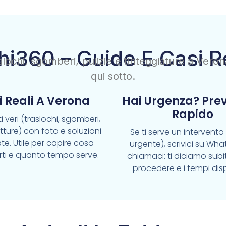
hi360 – Guide E Casi R
raslochi, sgomberi, pulizie e tinteggiature a Vero
qui sotto.
i Reali A Verona
Hai Urgenza? Pre
Rapido
i veri (traslochi, sgomberi,
pitture) con foto e soluzioni
Se ti serve un intervent
te. Utile per capire cosa
urgente), scrivici su Wh
rti e quanto tempo serve.
chiamaci: ti diciamo sub
procedere e i tempi disp