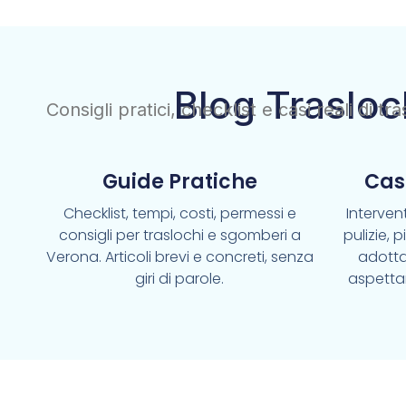
Blog Trasloc
Consigli pratici, checklist e casi reali di t
Guide Pratiche
Cas
Checklist, tempi, costi, permessi e
Intervent
consigli per traslochi e sgomberi a
pulizie, 
Verona. Articoli brevi e concreti, senza
adotta
giri di parole.
aspetta