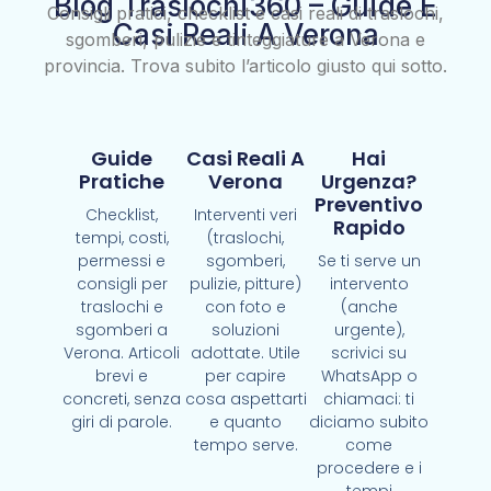
Blog Traslochi360 – Guide E
Consigli pratici, checklist e casi reali di traslochi,
Casi Reali A Verona
sgomberi, pulizie e tinteggiature a Verona e
provincia. Trova subito l’articolo giusto qui sotto.
Guide
Casi Reali A
Hai
Pratiche
Verona
Urgenza?
Preventivo
Checklist,
Interventi veri
Rapido
tempi, costi,
(traslochi,
permessi e
sgomberi,
Se ti serve un
consigli per
pulizie, pitture)
intervento
traslochi e
con foto e
(anche
sgomberi a
soluzioni
urgente),
Verona. Articoli
adottate. Utile
scrivici su
brevi e
per capire
WhatsApp o
concreti, senza
cosa aspettarti
chiamaci: ti
giri di parole.
e quanto
diciamo subito
tempo serve.
come
procedere e i