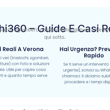
hi360 – Guide E Casi R
raslochi, sgomberi, pulizie e tinteggiature a Vero
qui sotto.
i Reali A Verona
Hai Urgenza? Pre
Rapido
i veri (traslochi, sgomberi,
pitture) con foto e soluzioni
Se ti serve un intervent
te. Utile per capire cosa
urgente), scrivici su Wh
rti e quanto tempo serve.
chiamaci: ti diciamo sub
procedere e i tempi disp