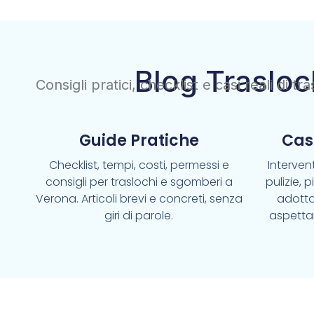
Blog Trasloc
Consigli pratici, checklist e casi reali di t
Guide Pratiche
Cas
Checklist, tempi, costi, permessi e
Intervent
consigli per traslochi e sgomberi a
pulizie, 
Verona. Articoli brevi e concreti, senza
adotta
giri di parole.
aspetta