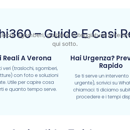
hi360 – Guide E Casi R
raslochi, sgomberi, pulizie e tinteggiature a Vero
qui sotto.
i Reali A Verona
Hai Urgenza? Pre
Rapido
i veri (traslochi, sgomberi,
pitture) con foto e soluzioni
Se ti serve un intervent
te. Utile per capire cosa
urgente), scrivici su Wh
rti e quanto tempo serve.
chiamaci: ti diciamo sub
procedere e i tempi disp