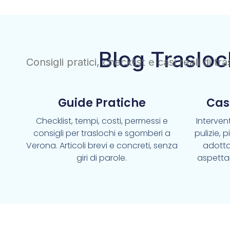
Blog Trasloc
Consigli pratici, checklist e casi reali di t
Guide Pratiche
Cas
Checklist, tempi, costi, permessi e
Intervent
consigli per traslochi e sgomberi a
pulizie, 
Verona. Articoli brevi e concreti, senza
adotta
giri di parole.
aspetta