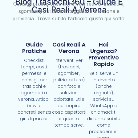
Blog Traslochi360 – Guide E
Consigli pratici, checklist e casi reali di traslochi,
Casi Reali A Verona
sgomberi, pulizie e tinteggiature a Verona e
provincia. Trova subito l’articolo giusto qui sotto.
Guide
Casi Reali A
Hai
Pratiche
Verona
Urgenza?
Preventivo
Checklist,
Interventi veri
Rapido
tempi, costi,
(traslochi,
permessi e
sgomberi,
Se ti serve un
consigli per
pulizie, pitture)
intervento
traslochi e
con foto e
(anche
sgomberi a
soluzioni
urgente),
Verona. Articoli
adottate. Utile
scrivici su
brevi e
per capire
WhatsApp o
concreti, senza
cosa aspettarti
chiamaci: ti
giri di parole.
e quanto
diciamo subito
tempo serve.
come
procedere e i